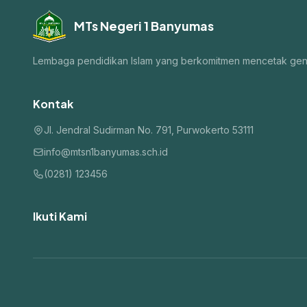
MTs Negeri 1 Banyumas
Lembaga pendidikan Islam yang berkomitmen mencetak genera
Kontak
Jl. Jendral Sudirman No. 791, Purwokerto 53111
info@mtsn1banyumas.sch.id
(0281) 123456
Ikuti Kami